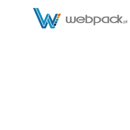
Przejdź
do
treści