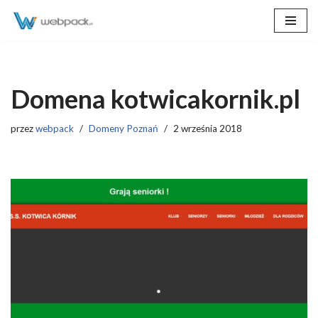
Przejdź
do
treści
Domena kotwicakornik.pl
przez
webpack
Domeny Poznań
2 września 2018