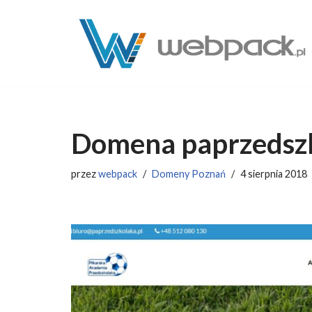
Przejdź
do
treści
Domena paprzedszk
przez
webpack
Domeny Poznań
4 sierpnia 2018