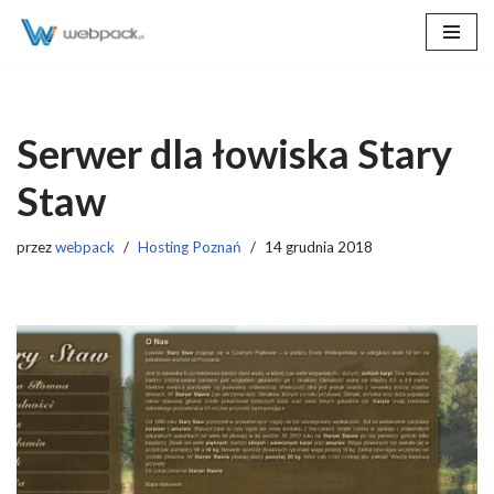
Przejdź
do
treści
Serwer dla łowiska Stary
Staw
przez
webpack
Hosting Poznań
14 grudnia 2018